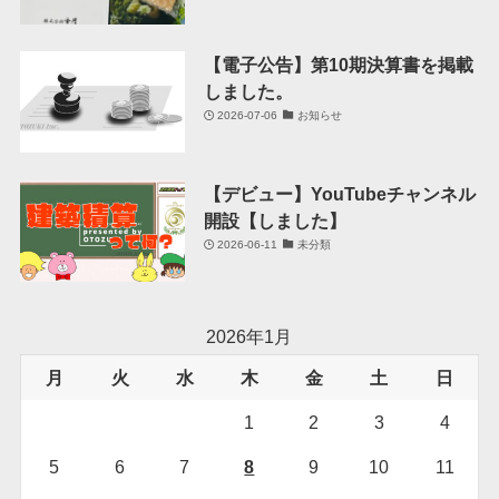
【電子公告】第10期決算書を掲載
しました。
2026-07-06
お知らせ
【デビュー】YouTubeチャンネル
開設【しました】
2026-06-11
未分類
2026年1月
月
火
水
木
金
土
日
1
2
3
4
5
6
7
8
9
10
11