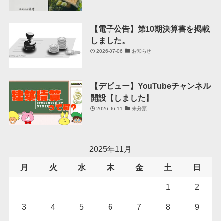
【電子公告】第10期決算書を掲載
しました。
2026-07-06
お知らせ
【デビュー】YouTubeチャンネル
開設【しました】
2026-06-11
未分類
2025年11月
月
火
水
木
金
土
日
1
2
3
4
5
6
7
8
9